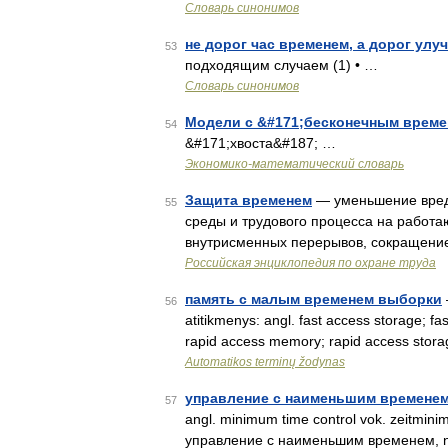
Словарь синонимов
не дорог час временем, а дорог улу
53
подходящим случаем (1) • …
Словарь синонимов
Модели с &#171;бесконечным време
54
&#171;хвоста&#187; …
Экономико-математический словарь
Защита временем
— уменьшение вредн
55
среды и трудового процесса на работа
внутрисменных перерывов, сокращение
Российская энциклопедия по охране труда
память с малым временем выборки
56
atitikmenys: angl. fast access storage; 
rapid access memory; rapid access sto
Automatikos terminų žodynas
управление с наименьшим времене
57
angl. minimum time control vok. zeitmin
управление с наименьшим временем, n p