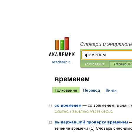
Словари и энциклоп
academic.ru
Толкования
Переводы
временем
Толкование
Перевод
Книги
со временем
— со вре/менем, в знач.
51
Слитно. Раздельно. Через дефис.
выдержавший проверку временем
— 
52
течение времени (1) Словарь синонимо