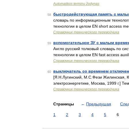
Automatikos terminų žodynas
быстродействующая память с малы
58
словарь по информационным технолог
технологии в целом EN short access m
Справочник технического переводчика
вспомогательное ЗУ с малым време
59
Англо русский толковый словарь по с
технологии в целом EN fast access aux
Справочник технического переводчика
выключатель со временем отключен
60
[Я.Н.Лугинский, М.С.Фези Жилинская, Ю
электроэнергетике, Москва, 1999 г.] Те
Справочник технического переводчика
Страницы
←
Предыдущая
Сле
1
2
3
4
5
6