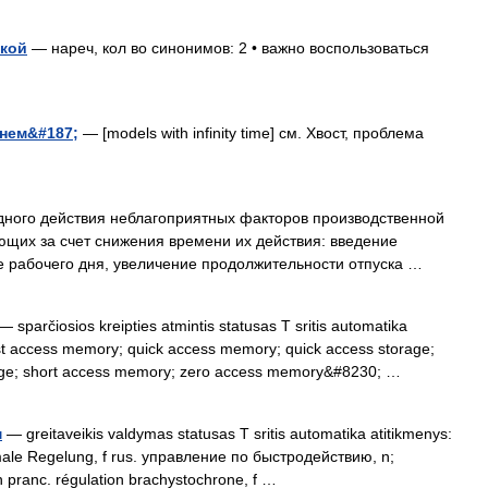
чкой
— нареч, кол во синонимов: 2 • важно воспользоваться
нем&#187;
— [models with infinity time] см. Хвост, проблема
ого действия неблагоприятных факторов производственной
ющих за счет снижения времени их действия: введение
 рабочего дня, увеличение продолжительности отпуска …
— sparčiosios kreipties atmintis statusas T sritis automatika
fast access memory; quick access memory; quick access storage;
rage; short access memory; zero access memory&#8230; …
м
— greitaveikis valdymas statusas T sritis automatika atitikmenys:
imale Regelung, f rus. управление по быстродействию, n;
ranc. régulation brachystochrone, f …