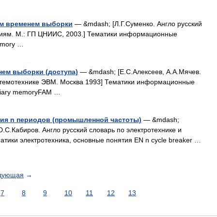
м временем выборки
— &mdash; [Л.Г.Суменко. Англо русский
иям. М.: ГП ЦНИИС, 2003.] Тематики информационные
emory …
нем выборки (доступа)
— &mdash; [Е.С.Алексеев, А.А.Мячев.
истемотехнике ЭВМ. Москва 1993] Тематики информационные
iliary memoryFAM …
ия n периодов (промышленной частоты)
— &mdash;
.С.Кабиров. Англо русский словарь по электротехнике и
матики электротехника, основные понятия EN n cycle breaker …
дующая
→
7
8
9
10
11
12
13